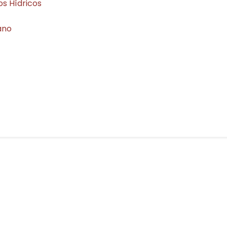
s Hídricos
ano
es – elementor