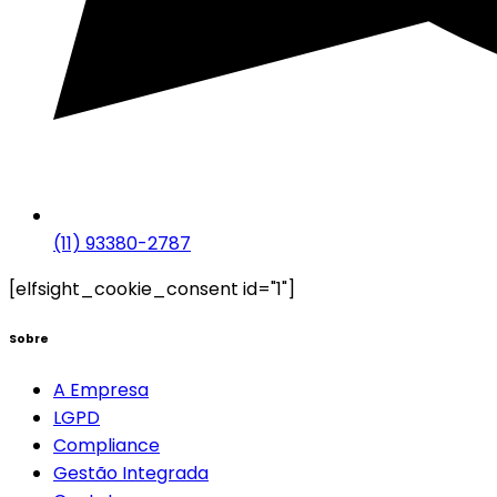
(11) 93380-2787
[elfsight_cookie_consent id="1"]
Sobre
A Empresa
LGPD
Compliance
Gestão Integrada