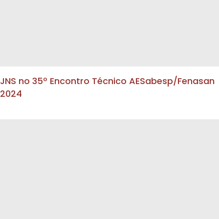
JNS no 35º Encontro Técnico AESabesp/Fenasan
2024